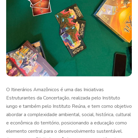
O Itinerários Amazônicos é uma das Iniciativas
Estruturantes da Concertação, realizada pelo Instituto
iungo e também pelo Instituto Reúna, e tem como objetivo
abordar a complexidade ambiental, social, histórica, cultural
e econômica do território, posicionando a educação como
elemento central para o desenvolvimento sustentável.