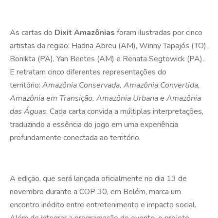
As cartas do
Dixit Amazônias
foram ilustradas por cinco
artistas da região: Hadna Abreu (AM), Winny Tapajós (TO),
Bonikta (PA), Yan Bentes (AM) e Renata Segtowick (PA).
E retratam cinco diferentes representações do
território:
Amazônia Conservada, Amazônia Convertida,
Amazônia em Transição, Amazônia Urbana
e
Amazônia
das Águas
. Cada carta convida a múltiplas interpretações,
traduzindo a essência do jogo em uma experiência
profundamente conectada ao território.
A edição, que será lançada oficialmente no dia 13 de
novembro durante a COP 30, em Belém, marca um
encontro inédito entre entretenimento e impacto social.
Além de integrar a programação do evento, o projeto