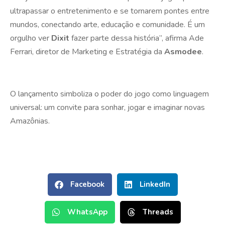
ultrapassar o entretenimento e se tornarem pontes entre
mundos, conectando arte, educação e comunidade. É um
orgulho ver
Dixit
fazer parte dessa história”, afirma Ade
Ferrari, diretor de Marketing e Estratégia da
Asmodee
.
O lançamento simboliza o poder do jogo como linguagem
universal: um convite para sonhar, jogar e imaginar novas
Amazônias.
Facebook
LinkedIn
WhatsApp
Threads