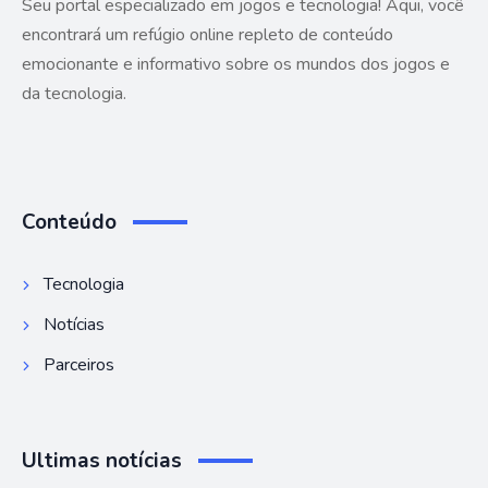
Seu portal especializado em jogos e tecnologia! Aqui, você
encontrará um refúgio online repleto de conteúdo
emocionante e informativo sobre os mundos dos jogos e
da tecnologia.
Conteúdo
Tecnologia
Notícias
Parceiros
Ultimas notícias