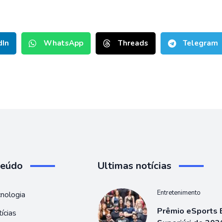
dIn
WhatsApp
Threads
Telegram
teúdo
Ultimas notícias
Entretenimento
nologia
Prêmio eSports B
ícias