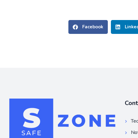
Facebook
Linke
Con
Tec
Not