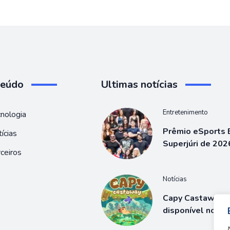
teúdo
Ultimas notícias
Entretenimento
nologia
Prêmio eSports B
ícias
Superjúri de 202
ceiros
Notícias
Capy Castaway j
disponível no S