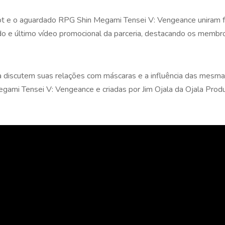
ot e o aguardado RPG Shin Megami Tensei V: Vengeance uniram 
o e último vídeo promocional da parceria, destacando os membro
discutem suas relações com máscaras e a influência das mesmas
egami Tensei V: Vengeance e criadas por Jim Ojala da Ojala Prod