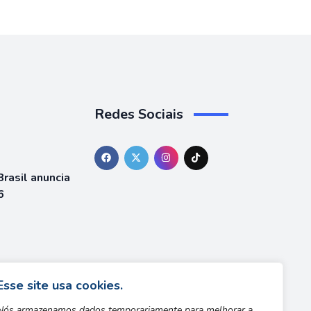
Redes Sociais
rasil anuncia
6
á está
team
Esse site usa cookies.
Nós armazenamos dados temporariamente para melhorar a