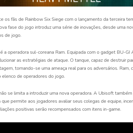
e os fãs de Rainbow Six Siege com o lançamento da terceira t
va fase do jogo introduz uma série de inovações, desde uma n
s de jogo.
 é a operadora sul-coreana Ram. Equipada com o gadget BU-GI
ucionar as estratégias de ataque. O tanque, capaz de destruir p
agem, tornando-se uma ameaça real para os adversários. Ram, c
o elenco de operadores do jogo.
o se limita a introduzir uma nova operadora. A Ubisoft também
ue permite aos jogadores avaliar seus colegas de equipe, incen
liações positivas serão recompensados com itens in-game.