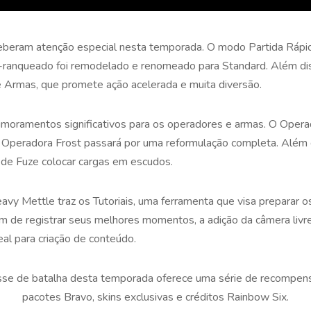
eram atenção especial nesta temporada. O modo Partida Rápida 
ranqueado foi remodelado e renomeado para Standard. Além diss
e Armas, que promete ação acelerada e muita diversão.
moramentos significativos para os operadores e armas. O Operad
 Operadora Frost passará por uma reformulação completa. Além 
 de Fuze colocar cargas em escudos.
vy Mettle traz os Tutoriais, uma ferramenta que visa preparar o
m de registrar seus melhores momentos, a adição da câmera livr
al para criação de conteúdo.
asse de batalha desta temporada oferece uma série de recompens
pacotes Bravo, skins exclusivas e créditos Rainbow Six.