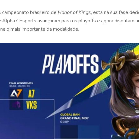
al campeonato brasileiro de
Honor of Kings
, está na sua fase dec
e Alpha7 Esports avançaram para os playoffs e agora disputam 
neio mais importante da modalidade.