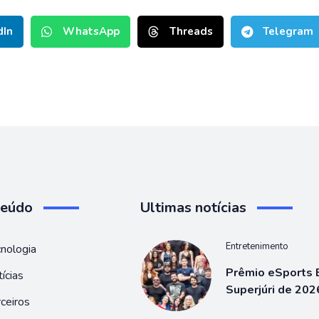
dIn
WhatsApp
Threads
Telegram
teúdo
Ultimas notícias
Entretenimento
nologia
Prêmio eSports B
ícias
Superjúri de 202
ceiros