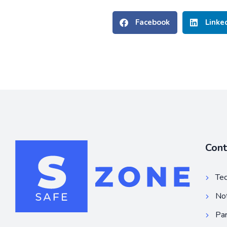
Facebook
Linke
Con
Tec
Not
Par