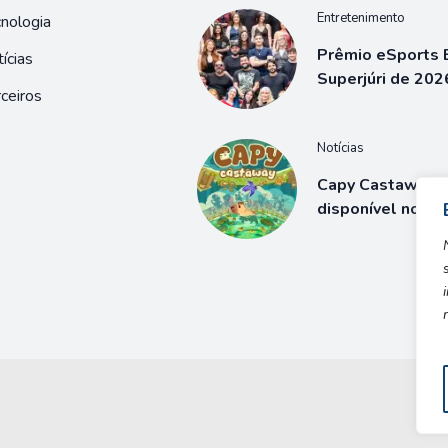
Entretenimento
nologia
Prêmio eSports B
ícias
Superjúri de 202
ceiros
Notícias
Capy Castaway j
disponível no S