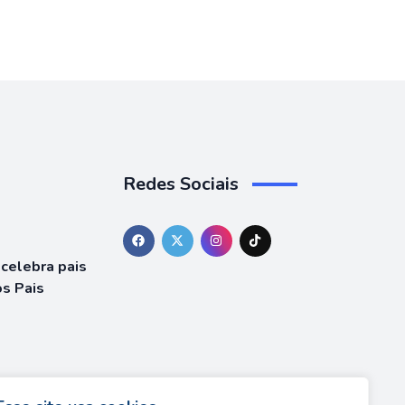
Redes Sociais
celebra pais
os Pais
WARS Y