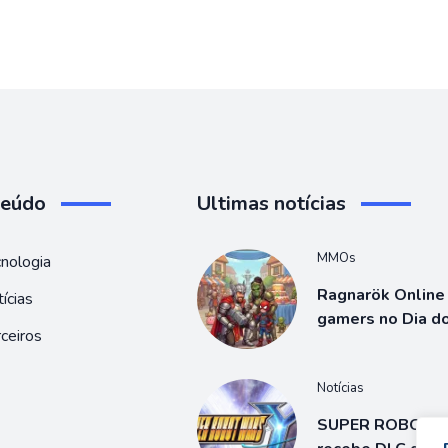
teúdo
Ultimas notícias
MMOs
nologia
Ragnarök Online 
ícias
gamers no Dia d
ceiros
Notícias
SUPER ROBOT 