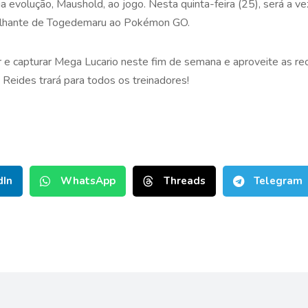
 evolução, Maushold, ao jogo. Nesta quinta-feira (25), será a v
brilhante de Togedemaru ao Pokémon GO.
r e capturar Mega Lucario neste fim de semana e aproveite as r
Reides trará para todos os treinadores!
dIn
WhatsApp
Threads
Telegram