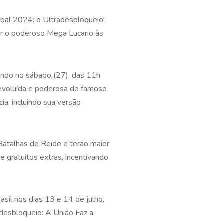
bal 2024: o Ultradesbloqueio:
ar o poderoso Mega Lucario às
endo no sábado (27), das 11h
 evoluída e poderosa do famoso
a, incluindo sua versão
atalhas de Reide e terão maior
 gratuitos extras, incentivando
sil nos dias 13 e 14 de julho,
adesbloqueio: A União Faz a