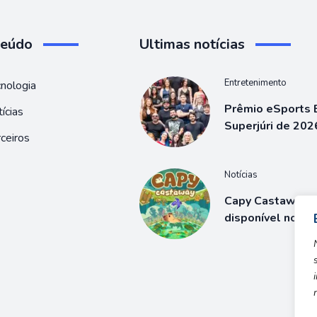
teúdo
Ultimas notícias
Entretenimento
nologia
Prêmio eSports B
ícias
Superjúri de 202
ceiros
Notícias
Capy Castaway j
disponível no S