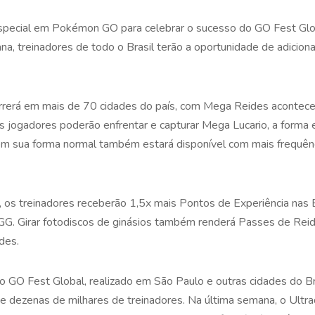
especial em Pokémon GO para celebrar o sucesso do GO Fest Glo
a, treinadores de todo o Brasil terão a oportunidade de adicion
rrerá em mais de 70 cidades do país, com Mega Reides acontec
os jogadores poderão enfrentar e capturar Mega Lucario, a forma
m sua forma normal também estará disponível com mais frequênci
s treinadores receberão 1,5x mais Pontos de Experiência nas B
G. Girar fotodiscos de ginásios também renderá Passes de Reide
ides.
 GO Fest Global, realizado em São Paulo e outras cidades do Bra
de dezenas de milhares de treinadores. Na última semana, o Ultr