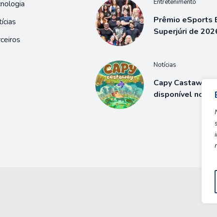
Entretenimento
nologia
Prêmio eSports B
ícias
Superjúri de 202
ceiros
Notícias
Capy Castaway j
disponível no S