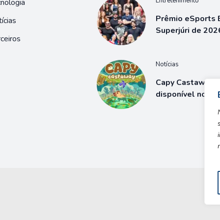
Entretenimento
nologia
Prêmio eSports B
ícias
Superjúri de 202
ceiros
Notícias
Capy Castaway j
disponível no S