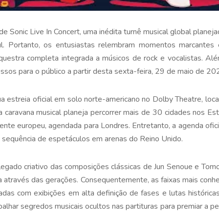
de Sonic Live In Concert, uma inédita turnê musical global planejad
zul. Portanto, os entusiastas relembram momentos marcantes 
uestra completa integrada a músicos de rock e vocalistas. Alé
essos para o público a partir desta sexta-feira, 29 de maio de 20
a estreia oficial em solo norte-americano no Dolby Theatre, lo
 caravana musical planeja percorrer mais de 30 cidades nos Est
ente europeu, agendada para Londres. Entretanto, a agenda ofici
 sequência de espetáculos em arenas do Reino Unido.
gado criativo das composições clássicas de Jun Senoue e Tomo
a através das gerações. Consequentemente, as faixas mais conhe
das com exibições em alta definição de fases e lutas históricas
lhar segredos musicais ocultos nas partituras para premiar a p