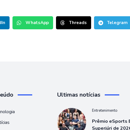
dIn
WhatsApp
Threads
Telegram
teúdo
Ultimas notícias
Entretenimento
nologia
Prêmio eSports B
ícias
Superjúri de 202