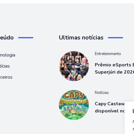
teúdo
Ultimas notícias
Entretenimento
nologia
Prêmio eSports B
ícias
Superjúri de 202
ceiros
Notícias
Capy Castaway j
disponível no S