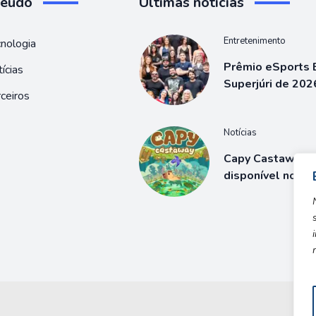
teúdo
Ultimas notícias
Entretenimento
nologia
Prêmio eSports B
ícias
Superjúri de 202
ceiros
Notícias
Capy Castaway j
disponível no S