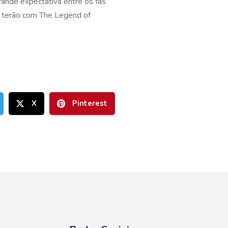
ande expectativa entre os fãs
s terão com The Legend of
X
Pinterest