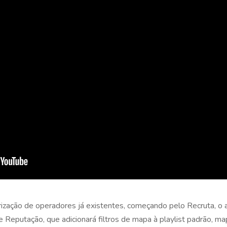
ização de operadores já existentes, começando pelo Recruta, o
e Reputação, que adicionará filtros de mapa à playlist padrão, m