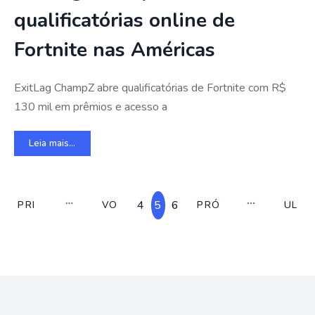
qualificatórias online de
Fortnite nas Américas
ExitLag ChampZ abre qualificatórias de Fortnite com R$
130 mil em prêmios e acesso a
Leia mais...
4
5
6
PRI
VO
PRÓ
UL
MEI
LTA
XIM
TI
RO
R
O
MO