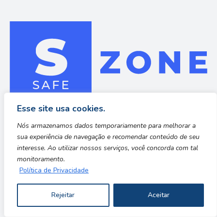
Esse site usa cookies.
Seu portal especializado em jogos e tecnologia! Aqui, você
Nós armazenamos dados temporariamente para melhorar a
encontrará um refúgio online repleto de conteúdo
sua experiência de navegação e recomendar conteúdo de seu
interesse. Ao utilizar nossos serviços, você concorda com tal
emocionante e informativo sobre os mundos dos jogos e
monitoramento.
da tecnologia.
Política de Privacidade
Rejeitar
Aceitar