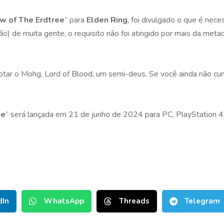
w of The Erdtree
” para
Elden Ring
, foi divulgado o que é nece
ão
) de muita gente, o requisito não foi atingido por mais da met
rrotar o Mohg, Lord of Blood, um semi-deus. Se você ainda não cum
ee
” será lançada em 21 de junho de 2024 para PC, PlayStation 4
dIn
WhatsApp
Threads
Telegram