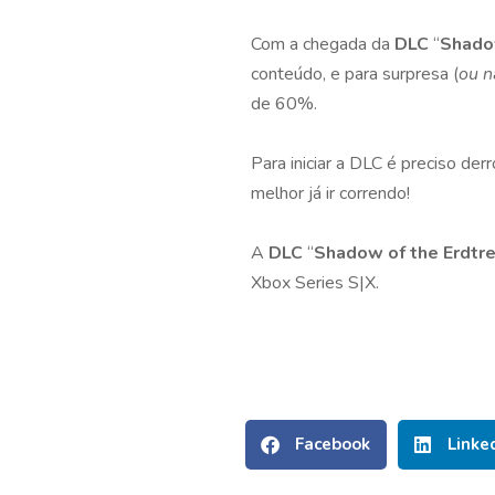
Com a chegada da
DLC
“
Shado
conteúdo, e para surpresa (
ou n
de 60%.
Para iniciar a DLC é preciso de
melhor já ir correndo!
A
DLC
“
Shadow of the Erdtr
Xbox Series S|X.
Facebook
Linke