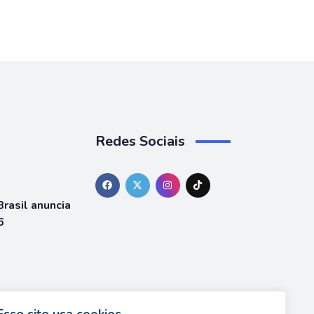
Redes Sociais
rasil anuncia
6
á está
team