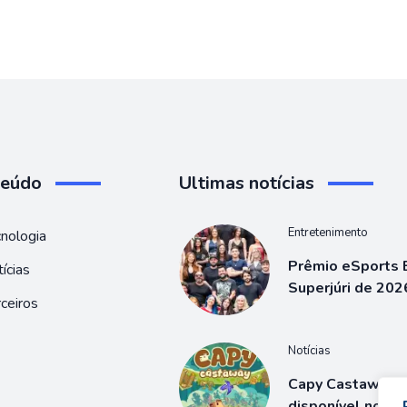
teúdo
Ultimas notícias
Entretenimento
nologia
Prêmio eSports B
ícias
Superjúri de 202
ceiros
Notícias
Capy Castaway j
disponível no S