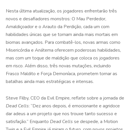
Nesta última atualização, os jogadores enfrentarão três
novos e desafiadores monstros: O Mau Perdedor,
Amaldiçoador e o Arauto da Perdição, cada um com
habilidades únicas que se tornam ainda mais mortais em
biomas avançados. Para combatê-los, novas armas como
Misericórdia e Anátema oferecem poderosas habilidades,
mas com um toque de maldição que coloca os jogadores
em risco. Além disso, três novas mutações, incluindo
Frasco Maldito e Força Demoníaca, prometem tornar as
batalhas ainda mais estratégicas e intensas.
Steve Filby, CEO da Evil Empire, reflete sobre a jornada de
Dead Cells
: “Dez anos depois, é emocionante e agridoce
dar adeus a um projeto que nos trouxe tanto sucesso e
satisfação.” Enquanto
Dead Cells
se despede, a Motion
Twin e a Evil Empire já miram o futuro, com novos projetos