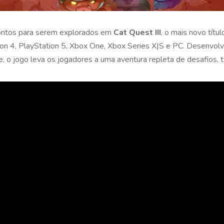
ontos para serem explorados em
Cat Quest III
, o mais novo títu
ion 4, PlayStation 5, Xbox One, Xbox Series X|S e PC. Desenvol
ve, o jogo leva os jogadores a uma aventura repleta de desafios,