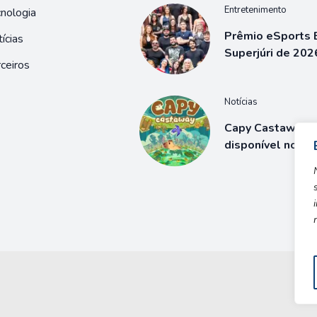
Entretenimento
nologia
Prêmio eSports B
ícias
Superjúri de 202
ceiros
Notícias
Capy Castaway j
disponível no S