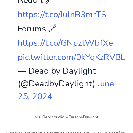
Reddit 🔗
https://t.co/IulnB3mrTS
Forums 🔗
https://t.co/GNpztWbfXe
pic.twitter.com/0kYgKzRVBL
— Dead by Daylight
(@DeadbyDaylight)
June
25, 2024
(Via: Reprodução – DeadbyDaylight)