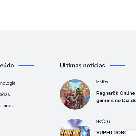
teúdo
Ultimas notícias
MMOs
nologia
Ragnarök Online 
ícias
gamers no Dia d
ceiros
Notícias
SUPER ROBOT 