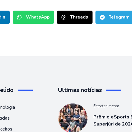
dIn
WhatsApp
Threads
Telegram
teúdo
Ultimas notícias
Entretenimento
nologia
Prêmio eSports B
ícias
Superjúri de 202
ceiros