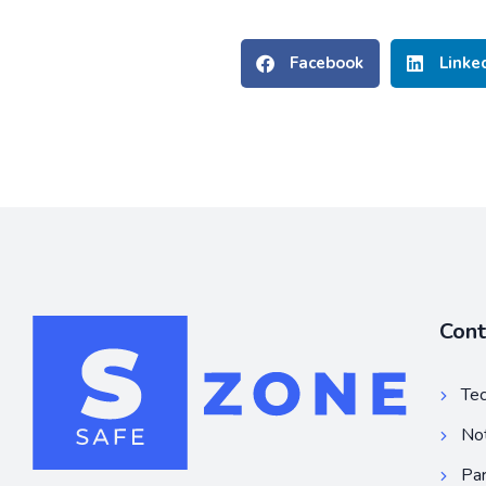
Facebook
Linke
Con
Tec
Not
Par