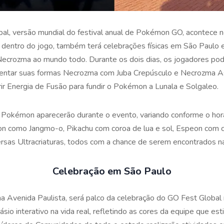
, versão mundial do festival anual de Pokémon GO, acontece n
do dentro do jogo, também terá celebrações físicas em São Paulo
Necrozma ao mundo todo. Durante os dois dias, os jogadores po
frentar suas formas Necrozma com Juba Crepúsculo e Necrozma A
irir Energia de Fusão para fundir o Pokémon a Lunala e Solgaleo.
okémon aparecerão durante o evento, variando conforme o horári
n como Jangmo-o, Pikachu com coroa de lua e sol, Espeon com c
ersas Ultracriaturas, todos com a chance de serem encontrados na
Celebração em São Paulo
 Avenida Paulista, será palco da celebração do GO Fest Global n
sio interativo na vida real, refletindo as cores da equipe que est