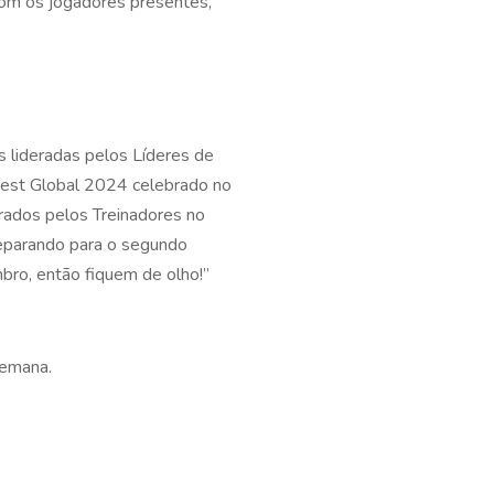
com os jogadores presentes,
s lideradas pelos Líderes de
 Fest Global 2024 celebrado no
rados pelos Treinadores no
eparando para o segundo
ro, então fiquem de olho!”
semana.