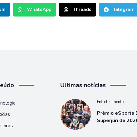
dIn
WhatsApp
Threads
Telegram
teúdo
Ultimas notícias
Entretenimento
nologia
Prêmio eSports B
ícias
Superjúri de 202
ceiros