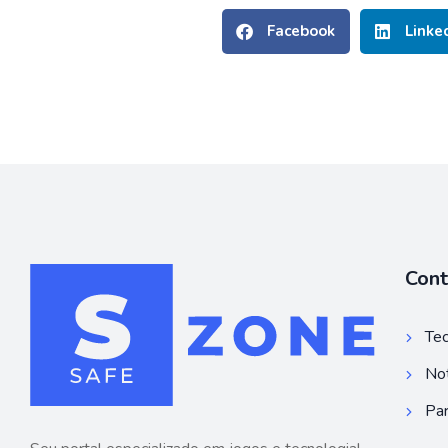
Facebook
Linke
Con
Tec
Not
Par