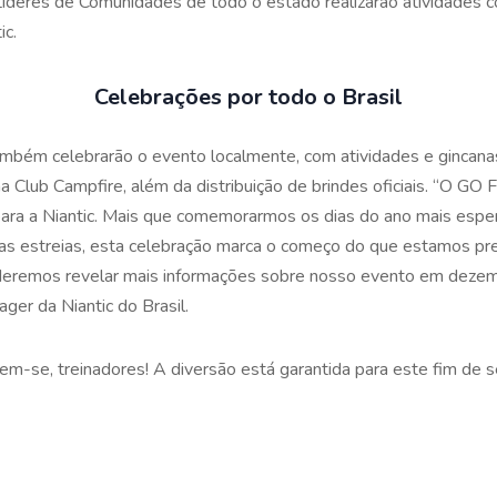
 Líderes de Comunidades de todo o estado realizarão atividades 
ic.
Celebrações por todo o Brasil
também celebrarão o evento localmente, com atividades e gincana
 Club Campfire, além da distribuição de brindes oficiais. “O GO
 para a Niantic. Mais que comemorarmos os dias do ano mais espe
as estreias, esta celebração marca o começo do que estamos pr
eremos revelar mais informações sobre nosso evento em dezemb
ager da Niantic do Brasil.
em-se, treinadores! A diversão está garantida para este fim de 