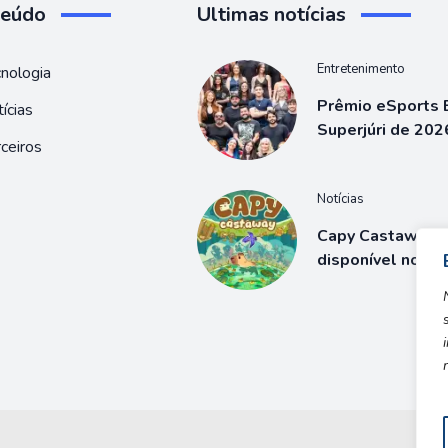
teúdo
Ultimas notícias
Entretenimento
nologia
Prêmio eSports B
ícias
Superjúri de 202
ceiros
Notícias
Capy Castaway j
disponível no S