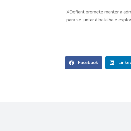
XDefiant promete manter a adre
para se juntar à batalha e expl
Facebook
Linke