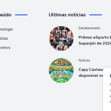
teúdo
Ultimas notícias
Entretenimento
nologia
Prêmio eSports B
ícias
Superjúri de 202
ceiros
Notícias
Capy Castaway j
disponível no S