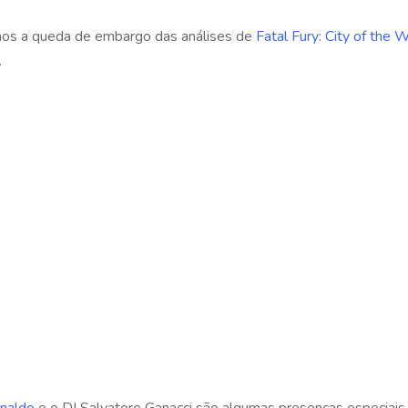
emos a queda de embargo das análises de
Fatal Fury: City of the 
.
0
onaldo
e o DJ Salvatore Ganacci são algumas presenças especiais 