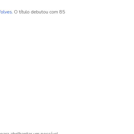
Wolves
. O título debutou com 85
para abrilhantar um possível