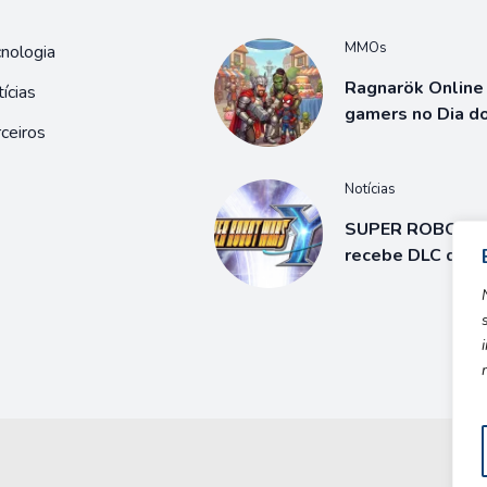
MMOs
nologia
Ragnarök Online 
ícias
gamers no Dia d
ceiros
Notícias
SUPER ROBOT 
recebe DLC de 3