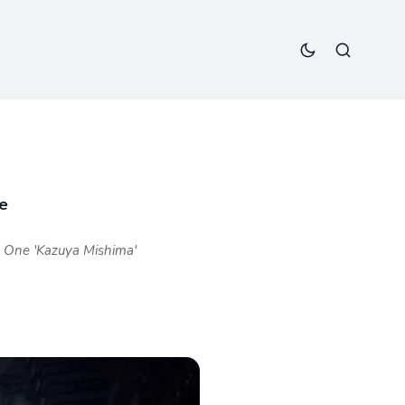
te
e One 'Kazuya Mishima'