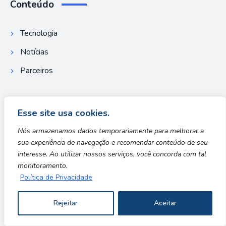
Conteúdo
Tecnologia
Notícias
Parceiros
Esse site usa cookies.
Ultimas notícias
Nós armazenamos dados temporariamente para melhorar a
Entretenimento
sua experiência de navegação e recomendar conteúdo de seu
interesse. Ao utilizar nossos serviços, você concorda com tal
Prêmio eSports Brasil anuncia
monitoramento.
Superjúri de 2026
Política de Privacidade
Rejeitar
Aceitar
Notícias