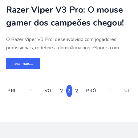
Razer Viper V3 Pro: O mouse
gamer dos campeões chegou!
O Razer Viper V3 Pro, desenvolvido com jogadores
profissionais, redefine a dominância nos eSports com
Leia mais...
2
2
2
PRI
VO
PRÓ
UL
1
1
2
MEI
LTA
XIM
TI
8
9
0
RO
R
O
MO