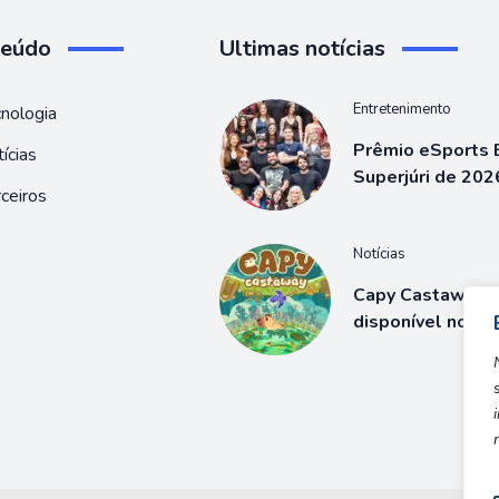
teúdo
Ultimas notícias
Entretenimento
nologia
Prêmio eSports B
ícias
Superjúri de 202
ceiros
Notícias
Capy Castaway j
disponível no S