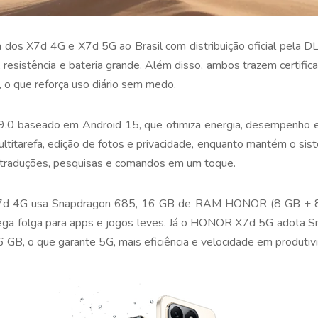
s X7d 4G e X7d 5G ao Brasil com distribuição oficial pela DL,
 resistência e bateria grande. Além disso, ambos trazem certifi
, o que reforça uso diário sem medo.
9.0 baseado em Android 15, que otimiza energia, desempenho e
ltitarefa, edição de fotos e privacidade, enquanto mantém o sis
a traduções, pesquisas e comandos em um toque.
 4G usa Snapdragon 685, 16 GB de RAM HONOR (8 GB + 8
ega folga para apps e jogos leves. Já o HONOR X7d 5G adota
GB, o que garante 5G, mais eficiência e velocidade em produtiv