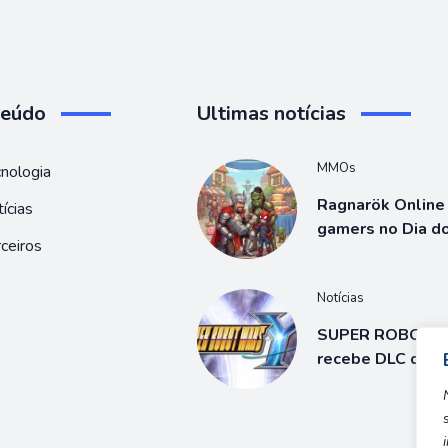
teúdo
Ultimas notícias
MMOs
nologia
Ragnarök Online 
ícias
gamers no Dia d
ceiros
Notícias
SUPER ROBOT 
recebe DLC de 3