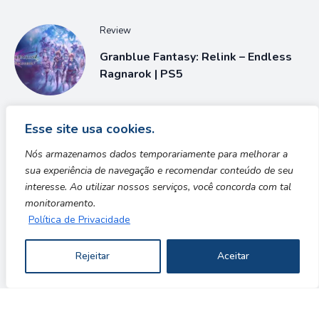
Review
Granblue Fantasy: Relink – Endless
Ragnarok | PS5
Entretenimento
Esse site usa cookies.
Prêmio eSports Brasil anuncia
Nós armazenamos dados temporariamente para melhorar a
Superjúri de 2026
sua experiência de navegação e recomendar conteúdo de seu
interesse. Ao utilizar nossos serviços, você concorda com tal
monitoramento.
Política de Privacidade
Redes Sociais
Rejeitar
Aceitar